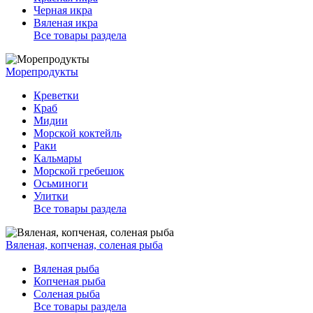
Черная икра
Вяленая икра
Все товары раздела
Морепродукты
Креветки
Краб
Мидии
Морской коктейль
Раки
Кальмары
Морской гребешок
Осьминоги
Улитки
Все товары раздела
Вяленая, копченая, соленая рыба
Вяленая рыба
Копченая рыба
Соленая рыба
Все товары раздела