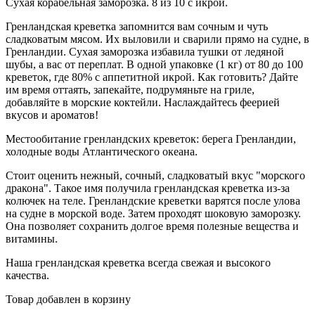
Сухая корабельная заморозка. 8 из 10 с икрой.
Гренландская креветка запомнится вам сочным и чуть
сладковатым мясом. Их выловили и сварили прямо на судне, в
Гренландии. Сухая заморозка избавила тушки от ледяной
шубы, а вас от переплат. В одной упаковке (1 кг) от 80 до 100
креветок, где 80% с аппетитной икрой. Как готовить? Дайте
им время оттаять, запекайте, подрумяньте на гриле,
добавляйте в морские коктейли. Наслаждайтесь феерией
вкусов и ароматов!
Местообитание гренландских креветок: берега Гренландии,
холодные воды Атлантического океана.
Стоит оценить нежный, сочный, сладковатый вкус "морского
дракона". Такое имя получила гренландская креветка из-за
колючек на теле. Гренландские креветки варятся после улова
на судне в морской воде. Затем проходят шоковую заморозку.
Она позволяет сохранить долгое время полезные вещества и
витамины.
Наша гренландская креветка всегда свежая и высокого
качества.
Товар добавлен в корзину