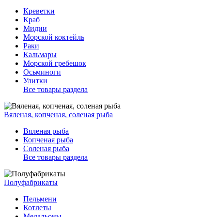
Креветки
Краб
Мидии
Морской коктейль
Раки
Кальмары
Морской гребешок
Осьминоги
Улитки
Все товары раздела
Вяленая, копченая, соленая рыба
Вяленая рыба
Копченая рыба
Соленая рыба
Все товары раздела
Полуфабрикаты
Пельмени
Котлеты
Медальоны