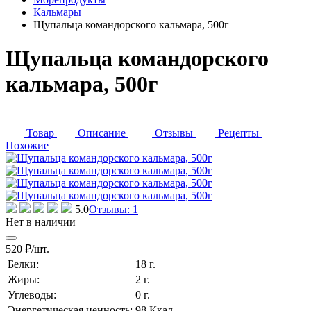
Кальмары
Щупальца командорского кальмара, 500г
Щупальца командорского
кальмара, 500г
Товар
Описание
Отзывы
Рецепты
Похожие
5.0
Отзывы: 1
Нет в наличии
520 ₽/шт.
Белки:
18 г.
Жиры:
2 г.
Углеводы:
0 г.
Энергетическая ценность:
98 Ккал.