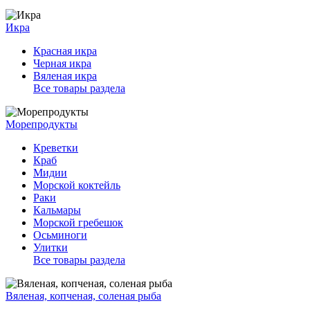
Икра
Красная икра
Черная икра
Вяленая икра
Все товары раздела
Морепродукты
Креветки
Краб
Мидии
Морской коктейль
Раки
Кальмары
Морской гребешок
Осьминоги
Улитки
Все товары раздела
Вяленая, копченая, соленая рыба