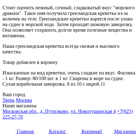
Стоит оценить нежный, сочный, сладковатый вкус "морского
дракона". Такое имя получила гренландская креветка из-за
колючек на теле. Гренландские креветки варятся после улова
на судне в морской воде. Затем проходят шоковую заморозку.
Она позволяет сохранить долгое время полезные вещества и
витамины.
Наша гренландская креветка всегда свежая и высокого
качества.
Товар добавлен в корзину
Изысканные на вид креветки, очень сладкие на вкус. Фасовка
- 1 кг. Размер: 80/100 шт. в 1 кг. Сварены в море на судне.
Сухая корабельная заморозка. 8 из 10 с икрой.11
Ваш город
Тверь
Москва
Наши магазины
Московская обл., д. Путилково, ул. Новотушинская 4
+7(925)
225-27-70
Главная
Каталог
Корзина
0
Магазины