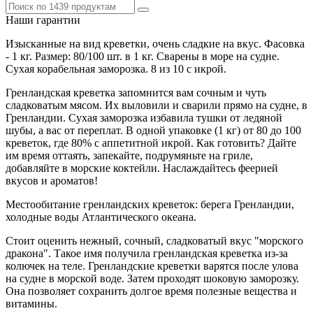
Наши гарантии
Изысканные на вид креветки, очень сладкие на вкус. Фасовка
- 1 кг. Размер: 80/100 шт. в 1 кг. Сварены в море на судне.
Сухая корабельная заморозка. 8 из 10 с икрой.
Гренландская креветка запомнится вам сочным и чуть
сладковатым мясом. Их выловили и сварили прямо на судне, в
Гренландии. Сухая заморозка избавила тушки от ледяной
шубы, а вас от переплат. В одной упаковке (1 кг) от 80 до 100
креветок, где 80% с аппетитной икрой. Как готовить? Дайте
им время оттаять, запекайте, подрумяньте на гриле,
добавляйте в морские коктейли. Наслаждайтесь феерией
вкусов и ароматов!
Местообитание гренландских креветок: берега Гренландии,
холодные воды Атлантического океана.
Стоит оценить нежный, сочный, сладковатый вкус "морского
дракона". Такое имя получила гренландская креветка из-за
колючек на теле. Гренландские креветки варятся после улова
на судне в морской воде. Затем проходят шоковую заморозку.
Она позволяет сохранить долгое время полезные вещества и
витамины.