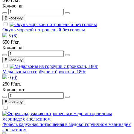
840 ₽/кг.
Кол-во, кг
В корзину
Окунь морской потрошеный без головы
5
(6)
650 ₽/кг.
Кол-во, кг
В корзину
Медальоны из горбуши с брокколи, 180г
0
(0)
250 ₽/шт.
Кол-во, шт
В корзину
Форель радужная потрошеная в медово-горчичном маринаде с
апельсином