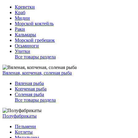
Креветки
Краб
Мидии
Морской коктейль
Раки
Кальмары
Морской гребешок
Осьминоги
Улитки
Все товары раздела
Вяленая, копченая, соленая рыба
Вяленая рыба
Копченая рыба
Соленая рыба
Все товары раздела
Полуфабрикаты
Пельмени
Котлеты
Медальоны