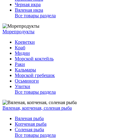
Черная икра
Вяленая икра
Все товары раздела
Морепродукты
Креветки
Краб
Мидии
Морской коктейль
Раки
Кальмары
Морской гребешок
Осьминоги
Улитки
Все товары раздела
Вяленая, копченая, соленая рыба
Вяленая рыба
Копченая рыба
Соленая рыба
Все товары раздела